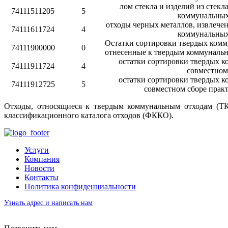
лом стекла и изделий из стекл
74111511205
5
коммунальных
отходы черных металлов, извлече
74111611724
4
коммунальных
Остатки сортировки твердых комм
74111900000
0
отнесенные к твердым коммуналь
остатки сортировки твердых к
74111911724
4
совместном
остатки сортировки твердых к
74111912725
5
совместном сборе прак
Отходы, относящиеся к твердым коммунальным отходам (ТК
классификационного каталога отходов (ФККО).
Услуги
Компания
Новости
Контакты
Политика конфиденциальности
Узнать адрес и написать нам