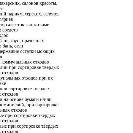
ахерских, салонов красоты,
ев
ний парикмахерских, салонов
ляриев
к, салфеток с остатками
 средств
олос
бань, саун, прачечных
 бань, саун
содержащие остатки моющих
в
и коммунальных отходов
елий при сортировке твердых
 отходов
мунальных отходов при их
вке
 при сортировке твердых
 отходов
 на основе бумаги и/или
люминиевой, при сортировке
ьных отходов
ые при сортировке твердых
 отходов
ные при сортировке твердых
 отходов