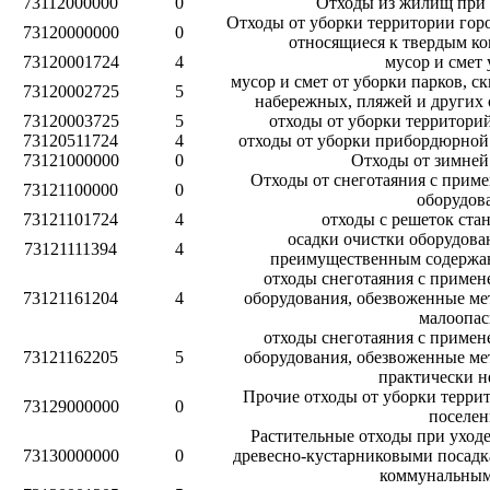
73112000000
0
Отходы из жилищ при 
Отходы от уборки территории горо
73120000000
0
относящиеся к твердым к
73120001724
4
мусор и смет
мусор и смет от уборки парков, ск
73120002725
5
набережных, пляжей и других 
73120003725
5
отходы от уборки территори
73120511724
4
отходы от уборки прибордюрной
73121000000
0
Отходы от зимней
Отходы от снеготаяния с прим
73121100000
0
оборудов
73121101724
4
отходы с решеток ста
осадки очистки оборудован
73121111394
4
преимущественным содержа
отходы снеготаяния с примен
73121161204
4
оборудования, обезвоженные ме
малоопа
отходы снеготаяния с примен
73121162205
5
оборудования, обезвоженные ме
практически 
Прочие отходы от уборки террит
73129000000
0
поселе
Растительные отходы при уходе
73130000000
0
древесно-кустарниковыми посадк
коммунальным