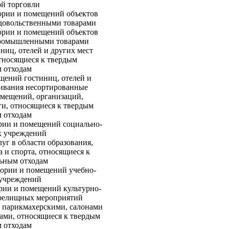
й торговли
тории и помещений объектов
одовольственными товарами
тории и помещений объектов
промышленными товарами
ниц, отелей и других мест
тносящиеся к твердым
 отходам
щений гостиниц, отелей и
живания несортированные
омещений, организаций,
и, относящиеся к твердым
 отходам
ории и помещений социально-
х учреждений
уг в области образования,
а и спорта, относящиеся к
ьным отходам
тории и помещений учебно-
 учреждений
ории и помещений культурно-
зрелищных мероприятий
 парикмахерскими, салонами
нами, относящиеся к твердым
 отходам