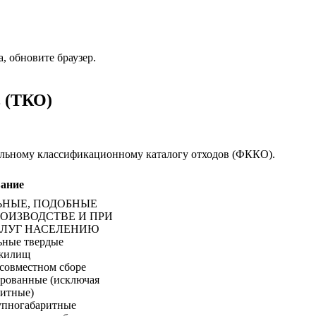
 обновите браузер.
 (ТКО)
альному классификационному каталогу отходов (ФККО).
ание
НЫЕ, ПОДОБНЫЕ
ОИЗВОДСТВЕ И ПРИ
СЛУГ НАСЕЛЕНИЮ
ьные твердые
 жилищ
совместном сборе
ированные (исключая
ритные)
упногабаритные