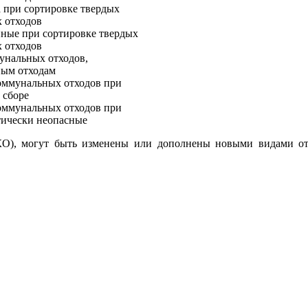
а при сортировке твердых
 отходов
нные при сортировке твердых
 отходов
унальных отходов,
ным отходам
оммунальных отходов при
 сборе
оммунальных отходов при
тически неопасные
О), могут быть изменены или дополнены новыми видами отх