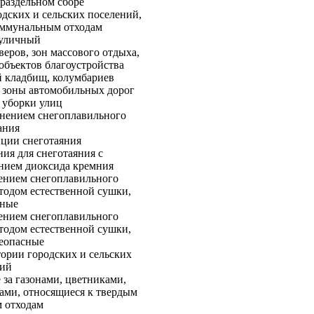
раздельном сборе
дских и сельских поселений,
оммунальным отходам
 уличный
веров, зон массового отдыха,
объектов благоустройства
й кладбищ, колумбариев
 зоны автомобильных дорог
 уборки улиц
енением снегоплавильного
ания
нции снеготаяния
ия для снеготаяния с
нием диоксида кремния
ением снегоплавильного
тодом естественной сушки,
сные
ением снегоплавильного
тодом естественной сушки,
неопасные
ории городских и сельских
ний
 за газонами, цветниками,
ами, относящиеся к твердым
 отходам