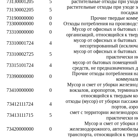
73130001205
5
растительные отходы при уходе
растительные отходы при уходе 
73130002205
5
посадк
73190000000
0
Прочие твердые комм
73300000000
0
Отходы потребления на производ
Мусор от офисных и бытовых
73310000000
0
организаций, относящийся к тве
мусор от офисных и бытовых
73310001724
4
несортированный (исключ
мусор от офисных и бытовых
73310002725
5
практически 
мусор от бытовых помещений 
73315101724
4
средств, не предназначенных 
Прочие отходы потребления на
73390000000
0
коммунал
Мусор и смет от уборки железн
73410000000
0
вокзалов, аэропортов, терминал
относящийся к твердым к
отходы (мусор) от уборки пассаж
73412111724
4
портов, аэр
смет с территории железнодоро
73413111715
5
практически 
Мусор и смет от уборки 
73420000000
0
железнодорожного, автомобильн
транспорта, относящийся к тве