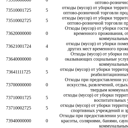
оптово-рознично
отходы (мусор) от уборки терри
73510001725
5
оптово-розничной торговли пр
отходы (мусор) от уборки терри
73510002725
5
оптово-розничной торговли 
Отходы (мусор) от уборки гости
73620000000
0
временного проживания, о
коммунальным
отходы (мусор) от уборки поме
73621001724
4
других мест временного про
Отходы (мусор) от уборки п
73640000000
0
оказывающих социальные услуг
коммунальным
отходы (мусор) от уборки террит
73641111725
5
реабилитационны
Отходы при предоставлении усл
73700000000
0
искусства, развлечений, отдых
твердым коммунал
отходы (мусор) от уборки терри
73710001725
5
воспитательных
отходы (мусор) от уборки террит
73710002725
5
спортивных учреждений и 
Отходы при предоставлении услуг
73940000000
0
красоты, соляриями, банями, сау
коммунальным