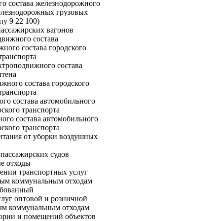
го состава железнодорожного
елезнодорожных грузовых
пу 9 22 100)
пассажирских вагонов
движного состава
жного состава городского
транспорта
ектроподвижного состава
итена
ижного состава городского
транспорта
ого состава автомобильного
рского транспорта
ного состава автомобильного
рского транспорта
питания от уборки воздушных
 пассажирских судов
е отходы
ении транспортных услуг
дым коммунальным отходам
ебованный
луг оптовой и розничной
дым коммунальным отходам
тории и помещений объектов