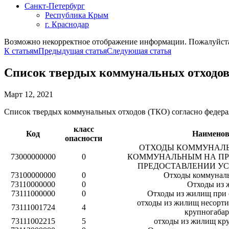
Санкт-Петербург
Республика Крым
г. Краснодар
Возможно некорректное отображение информации. Пожалуйста,
К статьям
Предыдущая статья
Следующая статья
Список твердых коммунальных отходов
Март 12, 2021
Список твердых коммунальных отходов (ТКО) согласно федер
класс
Код
Наименов
опасности
ОТХОДЫ КОММУНАЛЬ
73000000000
0
КОММУНАЛЬНЫМ НА ПР
ПРЕДОСТАВЛЕНИИ У
73100000000
0
Отходы коммунал
73110000000
0
Отходы из
73111000000
0
Отходы из жилищ при 
отходы из жилищ несорт
73111001724
4
крупногаба
73111002215
5
отходы из жилищ кр