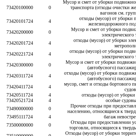
Мусор и смет от уборки подвижно
73420100000
0
транспорта (отходы очистки ж
вагонов см. груп
отходы (мусор) от уборки 
73420101724
4
железнодорожного по
Мусор и смет от уборки подви
73420200000
0
электрического 
отходы (мусор) от уборки эл
73420201724
4
метропол
отходы (мусор) от уборки подв
73420221724
4
электрического 
Мусор и смет от уборки подвижн
73420300000
0
(автобусного) пассажи
отходы (мусор) от уборки подвиж
73420311724
4
(автобусного) пассажи
мусор, смет и отходы бортового 
73420411724
4
судов
73420511724
4
отходы (мусор) от уборки
73420521724
4
особые судовы
Прочие отходы при предоставл
73490000000
0
населению, относящиеся к твер
73495111724
4
багаж невостр
Отходы при предоставлении ус
73500000000
0
торговли, относящиеся к твер
Отходы (мусор) от уборки терри
73510000000
0