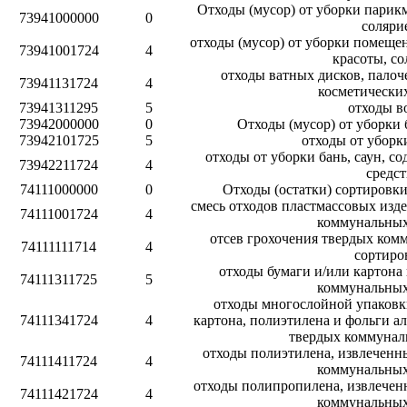
Отходы (мусор) от уборки парикм
73941000000
0
соляри
отходы (мусор) от уборки помеще
73941001724
4
красоты, со
отходы ватных дисков, палоче
73941131724
4
косметических
73941311295
5
отходы в
73942000000
0
Отходы (мусор) от уборки 
73942101725
5
отходы от уборки
отходы от уборки бань, саун, 
73942211724
4
средст
74111000000
0
Отходы (остатки) сортировк
смесь отходов пластмассовых изд
74111001724
4
коммунальных
отсев грохочения твердых ком
74111111714
4
сортиро
отходы бумаги и/или картона
74111311725
5
коммунальных
отходы многослойной упаковки
74111341724
4
картона, полиэтилена и фольги а
твердых коммунал
отходы полиэтилена, извлеченн
74111411724
4
коммунальных
отходы полипропилена, извлечен
74111421724
4
коммунальных